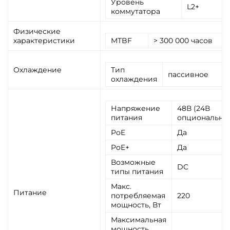
Уровень
L2+
коммутатора
Физические
характеристики
MTBF
> 300 000 часов
Охлаждение
Тип
пассивное
охлаждения
Напряжение
48В (24В
питания
опционально
PoE
Да
PoE+
Да
Возможные
DC
типы питания
Макс.
Питание
потребляемая
220
мощность, Вт
Максимальная
мощность