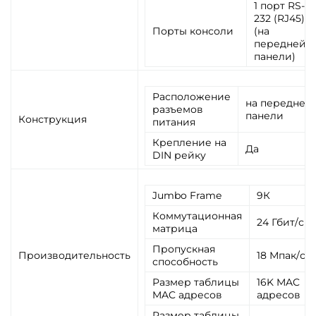
1 порт RS-
232 (RJ45)
Порты консоли
(на
передней
панели)
Расположение
на передней
разъемов
панели
Конструкция
питания
Крепление на
Да
DIN рейку
Jumbo Frame
9К
Коммутационная
24 Гбит/с
матрица
Пропускная
Производительность
18 Мпак/с
способность
Размер таблицы
16K MAC
MAC адресов
адресов
Размер таблицы