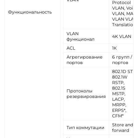
Protocol
VLAN, Voice
Функциональность
VLAN, MAC
VLAN VLAN
Translation
VLAN
4K VLAN
функционал
ACL
1К
Агрегирование
6 групп / 8
портов
портов
802.1D STP,
802.1W
RSTP,
802.1S
Протоколы
MSTP,
резервирования
LACP,
MRPP,
ERPS*,
CFM*
Store and
Тип коммутации
forward