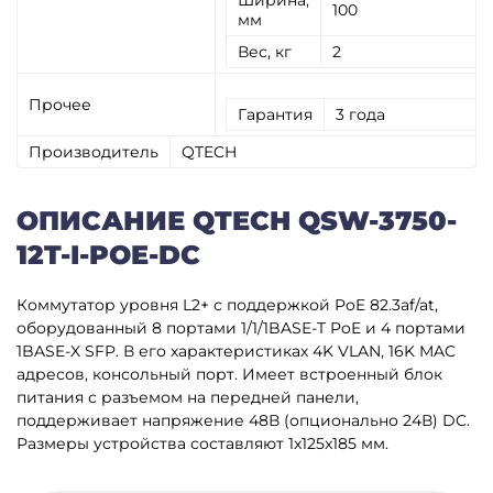
Ширина,
100
мм
Вес, кг
2
Прочее
Гарантия
3 года
Производитель
QTECH
ОПИСАНИЕ QTECH QSW-3750-
12T-I-POE-DC
Коммутатор уровня L2+ с поддержкой PoE 82.3af/at,
оборудованный 8 портами 1/1/1BASE-T PoE и 4 портами
1BASE-X SFP. В его характеристиках 4K VLAN, 16K MAC
адресов, консольный порт. Имеет встроенный блок
питания с разъемом на передней панели,
поддерживает напряжение 48В (опционально 24В) DC.
Размеры устройства составляют 1x125x185 мм.