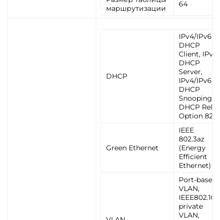
64
маршрутизации
IPv4/IPv6
DHCP
Client, IPv4
DHCP
Server,
DHCP
IPv4/IPv6
DHCP
Snooping,
DHCP Rela
Option 82
IEEE
802.3az
Green Ethernet
(Energy
Efficient
Ethernet)
Port-based
VLAN,
IEEE802.1Q,
private
VLAN,
VLAN