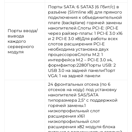
Порты SATA: 6 SATA3 (6 Гбит/с) в
разъёме (Slimline x8) для прямого
подключения к объединительной
плате (backplane) горячей замены
накопителей.Слоты PCI-E: (PCI-E
Порты ввода/
через райзер-платы: 1 PCI-E 3.0 x16
вывода
и 2 PCI-E 3.0 x8)Для работы всех
каждого
слотов расширения PCI-E
серверного
необходима установка двух
модуля
процессоровСлоты M.2: 1
интерфейса M.2 – PCI-E 3.0 x4,
формфактор:2280Порты USB: 2
USB 3.0 на задней панелиПорт
VGA: 1 на задней панели
24 фронтальных отсека (по 6
отсеков на ноду) под установку
накопителей SAS/SATA
типоразмера 2,5" с поддержкой
горячей замены.1
низкопрофильный слот
расширения x161
низкопрофильный слот
расширения x82 модуля блока