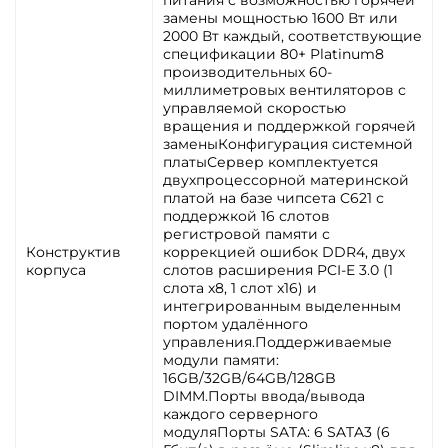
питания с возможностью горячей
замены мощностью 1600 Вт или
2000 Вт каждый, соответствующие
спецификации 80+ Platinum8
производительных 60-
миллиметровых вентиляторов с
управляемой скоростью
вращения и поддержкой горячей
заменыКонфигурация системной
платыСервер комплектуется
двухпроцессорной материнской
платой на базе чипсета C621 с
поддержкой 16 слотов
регистровой памяти с
Конструктив
коррекцией ошибок DDR4, двух
корпуса
слотов расширения PCI-E 3.0 (1
слота x8, 1 слот x16) и
интегрированным выделенным
портом удалённого
управления.Поддерживаемые
модули памяти:
16GB/32GB/64GB/128GB
DIMM.Порты ввода/вывода
каждого серверного
модуляПорты SATA: 6 SATA3 (6