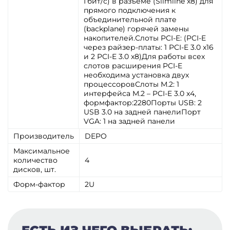
Гбит/с) в разъёме (Slimline x8) для
прямого подключения к
объединительной плате
(backplane) горячей замены
накопителей.Слоты PCI-E: (PCI-E
через райзер-платы: 1 PCI-E 3.0 x16
и 2 PCI-E 3.0 x8)Для работы всех
слотов расширения PCI-E
необходима установка двух
процессоровСлоты M.2: 1
интерфейса M.2 – PCI-E 3.0 x4,
формфактор:2280Порты USB: 2
USB 3.0 на задней панелиПорт
VGA: 1 на задней панели
Производитель
DEPO
Максимальное
количество
4
дисков, шт.
Форм-фактор
2U