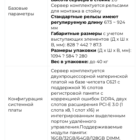
Сервер комплектуется рельсами
Базовые
для монтажа в стойку
параметры
Стандартные рельсы имеют
регулируемую длину
673 ~ 924
мм
Габаритные размеры
с учетом
выступающих элементов (Д x Ш x
В, мм): 828 ? 442 ? 87.3
Размеры упаковки
(Д x Ш x В, мм):
1094 ? 584 ? 280
Вес в упаковке:
до 40 кг
Сервер комплектуется
двухпроцессорной материнской
платой на базе чипсета C621 с
поддержкой 16 слотов
регистровой памяти с
Конфигурация
коррекцией ошибок DDR4, двух
системной
слотов расширения PCI-E 3.0 (1
платы
слота x8, 1 слот x16) и
интегрированным выделенным
портом удалённого
управления.Поддерживаемые
модули памяти:
16GB/32GB/64GB/128GB DIMM.