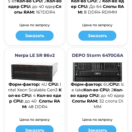
5 Вт
Кол-во CPU:
2
Кол-во
Кол-во CPU:
2
Кол-во яд
ядер CPU:
до 40 ядер
Сл
ер CPU:
До 64
Слоты RA
оты RAM:
16?DDR4
M:
8 DDR4 RDIMM
Цена по запросу
Цена по запросу
Заказать
Заказать
Nerpa LE SR 86v2
DEPO Storm 6470G6A
Форм-фактор:
4U
CPU:
I
Форм-фактор:
6U
CPU:
Ic
ntel Xeon Scalable Gen3
К
e lake
Кол-во CPU:
2
Кол-
ол-во CPU:
4
Кол-во яде
во ядер CPU:
до 40 ядер
р CPU:
до 40
Слоты RA
Слоты RAM:
32 слота DI
M:
48 DDR4
MM
Цена по запросу
Цена по запросу
Заказать
Заказать