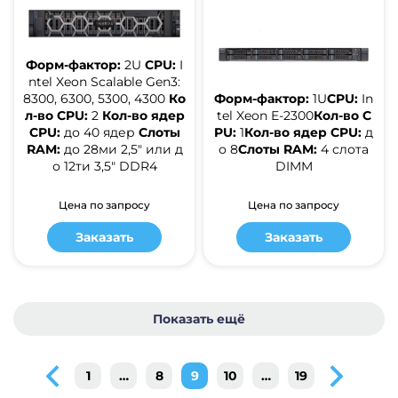
Форм-фактор:
2U
CPU:
I
ntel Xeon Scalable Gen3:
8300, 6300, 5300, 4300
Ко
Форм-фактор:
1U
CPU:
In
л-во CPU:
2
Кол-во ядер
tel Xeon E-2300
Кол-во C
CPU:
до 40 ядер
Слоты
PU:
1
Кол-во ядер CPU:
д
RAM:
до 28ми 2,5" или д
о 8
Слоты RAM:
4 слота
о 12ти 3,5" DDR4
DIMM
Цена по запросу
Цена по запросу
Заказать
Заказать
Показать ещё
1
…
8
9
10
…
19