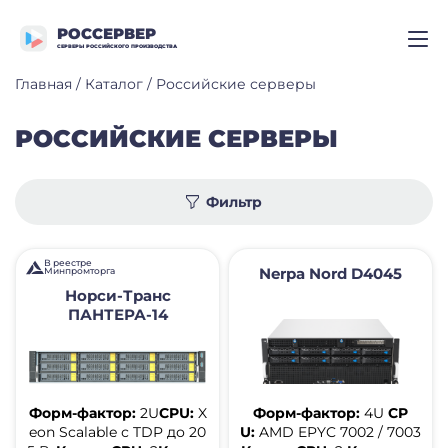
РОССЕРВЕР
СЕРВЕРЫ РОССИЙСКОГО ПРОИЗВОДСТВА
Главная
/
Каталог
/
Российские серверы
РОССИЙСКИЕ CЕРВЕРЫ
Фильтр
В реестре
Nerpa Nord D4045
Минпромторга
Норси-Транс
ПАНТЕРА-14
Форм-фактор:
2U
CPU:
X
Форм-фактор:
4U
CP
eon Scalable с TDP до 20
U:
AMD EPYC 7002 / 7003