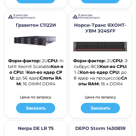
В реестре
В реестре
Минпромторга
Минпромторга
Гравитон С1122И
Норси-Транс ЯХОНТ-
УВМ Э24SFF
Форм-фактор:
2U
CPU:
In
Форм-фактор:
2U
CPU:
Э
tel® Xeon® Scalable
Кол-в
льбрус-8СВ
Кол-во CPU:
о CPU:
1
Кол-во ядер CP
1-2
Кол-во ядер CPU:
до
U:
до 56 ядер
Слоты RA
8 ядер на процессор
Сл
M:
16 DIMM DDR4
оты RAM:
16 x DDR4
Цена по запросу
Цена по запросу
Заказать
Заказать
Nerpa DE LR 75
DEPO Storm 1430B1R