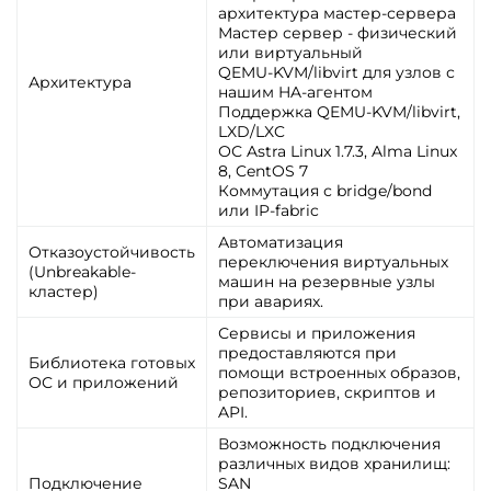
архитектура мастер-сервера
Мастер сервер - физический
или виртуальный
QEMU-KVM/libvirt для узлов с
Архитектура
нашим HA-агентом
Поддержка QEMU-KVM/libvirt,
LXD/LXC
ОС Astra Linux 1.7.3, Alma Linux
8, CentOS 7
Коммутация с bridge/bond
или IP-fabric
Автоматизация
Отказоустойчивость
переключения виртуальных
(Unbreakable-
машин на резервные узлы
кластер)
при авариях.
Сервисы и приложения
предоставляются при
Библиотека готовых
помощи встроенных образов,
ОС и приложений
репозиториев, скриптов и
API.
Возможность подключения
различных видов хранилищ:
Подключение
SAN