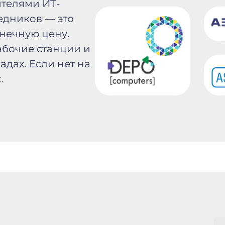
телями ИТ-
едников — это
онечную цену.
абочие станции и
адах. Если нет на
.