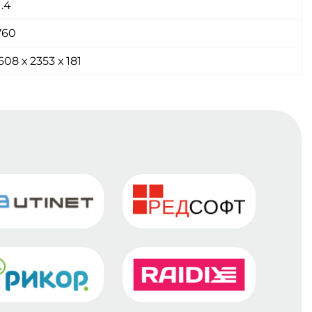
1.4
760
608 х 2353 х 181