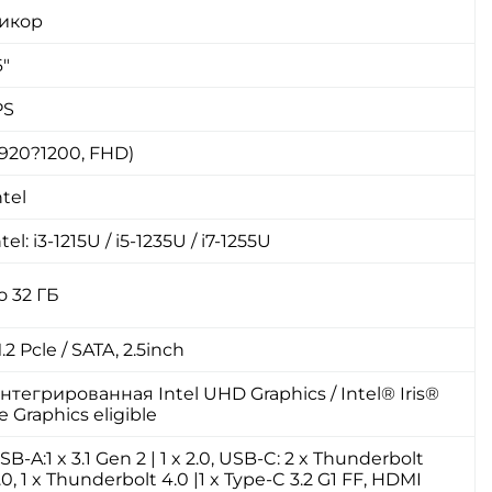
икор
6"
PS
1920?1200, FHD)
ntel
ntel: i3-1215U / i5-1235U / i7-1255U
о 32 ГБ
.2 Pcle / SATA, 2.5inch
нтегрированная Intel UHD Graphics / Intel® Iris®
e Graphics eligible
SB-A:1 x 3.1 Gen 2 | 1 x 2.0, USB-C: 2 x Thunderbolt
.0, 1 x Thunderbolt 4.0 |1 x Type-C 3.2 G1 FF, HDMI