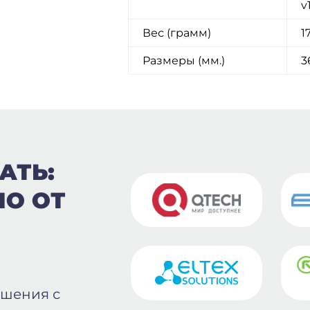
v
Вес (грамм)
1
Размеры (мм.)
3
АТЬ:
ПО ОТ
ошения с