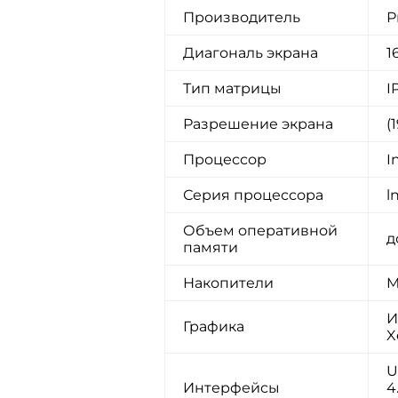
Производитель
Р
Диагональ экрана
1
Тип матрицы
I
Разрешение экрана
(
Процессор
I
Серия процессора
l
Объем оперативной
д
памяти
Накопители
M
И
Графика
X
U
Интерфейсы
4