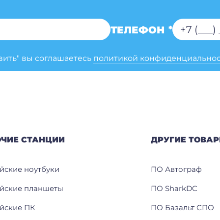
ТЕЛЕФОН
*
вить" вы соглашаетесь
политикой конфиденциально
ОЧИЕ СТАНЦИИ
ДРУГИЕ ТОВА
йские ноутбуки
ПО Автограф
йские планшеты
ПО SharkDC
йские ПК
ПО Базальт СПО