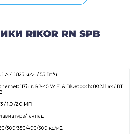
ИКИ RIKOR RN SPB
1.4 А / 4825 мАч / 55 Вт*ч
thernet: 1Гбит, RJ-45 WiFi & Bluetooth: 802.11 aх / BT
.2
.3 / 1.0 /2.0 MП
лавиатура/тачпад
50/300/350/400/500 кд/м2