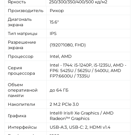
Яркость
250/300/350/400/500 кд/м2
Производитель
Рикор
Диагональ
15.6"
экрана
Тип матрицы
IPS
Разрешение
(1920?1080, FHD)
экрана
Процессор
Intel, AMD
Intel - 1744: i5-1240P, i5-1235U, AMD -
Серия
FP6: 5425U / 5625U / 5400U, AMD
процессора
FP7:6600U / 7335U
Объем
оперативной
до 64 ГБ
памяти
Накопители
2 M.2 PCle 3.0
Intel® Iris® Xe Graphics / AMD
Графика
Radeon™ Graphics
Интерфейсы
USB-A:3, USB-C: 2, HDMI v1.4