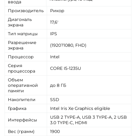
ввода
Производитель
Рикор
Диагональ
17,6'
экрана
Тип матрицы
IPS
Разрешение
(1920?1080, FHD)
экрана
Процессор
Intel
Серия
CORE I5-1235U
процессора
Объем
оперативной
до 8 ГБ
памяти
Накопители
SSD
Графика
Intel Iris Xe Graphics eligible
USB 2 TYPE-A, USB 3 TYPE-A, 2 USB
Интерфейсы
3.0 TYPE-C, HDMI
Вес (грамм)
1900