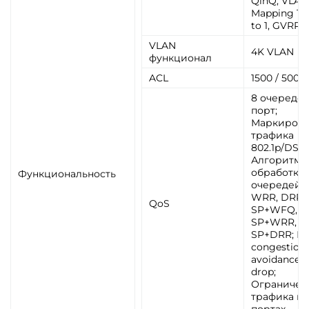
QinQ, VLAN
Mapping 1 to
to 1, GVRP
VLAN
4K VLAN
функционал
ACL
1500 / 500
8 очередей
порт;
Маркировк
трафика
802.1p/DSC
Алгоритмы
обработки
Функциональность
очередей: 
WRR, DRR,
QoS
SP+WFQ,
SP+WRR,
SP+DRR; М
congestion
avoidance: T
drop;
Ограничен
трафика на