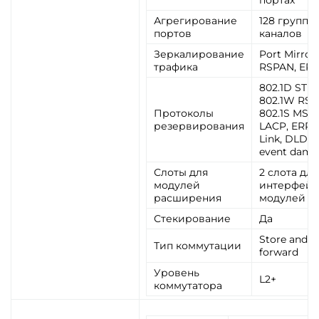
портах
Агрегирование
128 групп / 
портов
каналов
Зеркалирование
Port Mirror,
трафика
RSPAN, ER
802.1D STP,
802.1W RST
Протоколы
802.1S MSTP
резервирования
LACP, ERPS,
Link, DLDP,
event damp
Слоты для
2 слота для
модулей
интерфейс
расширения
модулей
Стекирование
Да
Store and
Тип коммутации
forward
Уровень
L2+
коммутатора