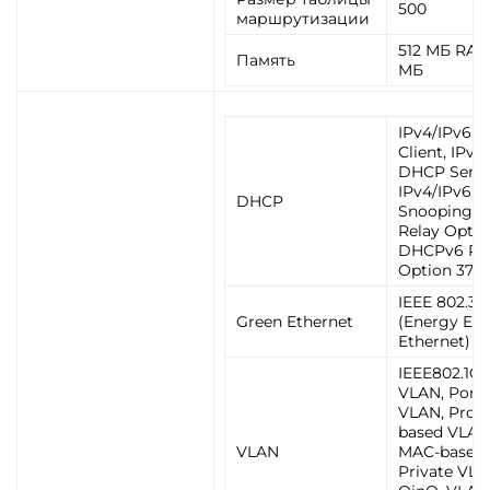
500
маршрутизации
512 МБ RAM 
Память
МБ
IPv4/IPv6 
Client, IPv4
DHCP Serve
IPv4/IPv6 
DHCP
Snooping,
Relay Optio
DHCPv6 Re
Option 37
IEEE 802.3a
Green Ethernet
(Energy Effi
Ethernet)
IEEE802.1Q,
VLAN, Port
VLAN, Proto
based VLAN
VLAN
MAC-based 
Private VLA