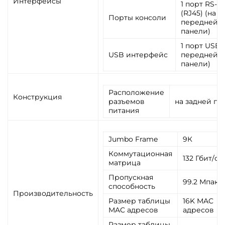
Интерфейсы
1 порт RS-2
(RJ45) (на
Порты консоли
передней
панели)
1 порт USB 2
USB интерфейс
передней
панели)
Расположение
Конструкция
разъемов
на задней па
питания
Jumbo Frame
9К
Коммутационная
132 Гбит/с
матрица
Пропускная
99.2 Мпак/с
способность
Производительность
Размер таблицы
16K MAC
MAC адресов
адресов
Размер таблицы