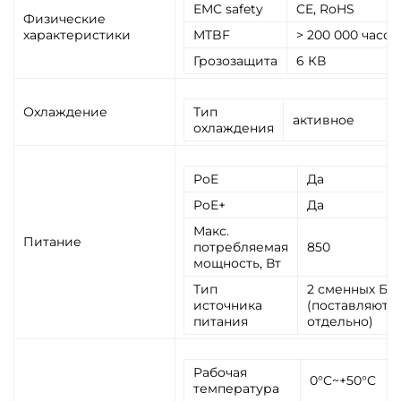
EMC safety
CE, RoHS
Физические
характеристики
MTBF
> 200 000 часов
Грозозащита
6 КВ
Охлаждение
Тип
активное
охлаждения
PoE
Да
PoE+
Да
Макс.
Питание
потребляемая
850
мощность, Вт
Тип
2 сменных БП
источника
(поставляютс
питания
отдельно)
Рабочая
0°C~+50°C
температура