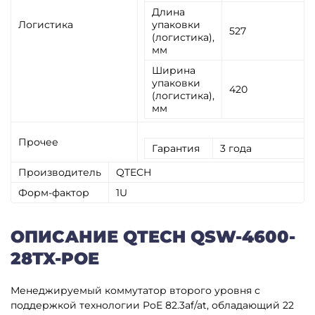
Длина
Логистика
упаковки
527
(логистика),
мм
Ширина
упаковки
420
(логистика),
мм
Прочее
Гарантия
3 года
Производитель
QTECH
Форм-фактор
1U
ОПИСАНИЕ QTECH QSW-4600-
28TX-POE
Менеджируемый коммутатор второго уровня с
поддержкой технологии PoE 82.3af/at, обладающий 22