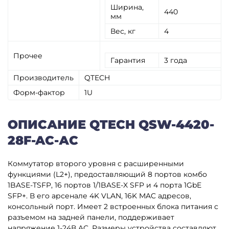
Ширина,
440
мм
Вес, кг
4
Прочее
Гарантия
3 года
Производитель
QTECH
Форм-фактор
1U
ОПИСАНИЕ QTECH QSW-4420-
28F-AC-АC
Коммутатор второго уровня с расширенными
функциями (L2+), предоставляющий 8 портов комбо
1BASE-TSFP, 16 портов 1/1BASE-X SFP и 4 порта 1GbE
SFP+. В его арсенале 4K VLAN, 16K MAC адресов,
консольный порт. Имеет 2 встроенных блока питания с
разъемом на задней панели, поддерживает
напряжение 1-24В AC. Размеры устройства составляют