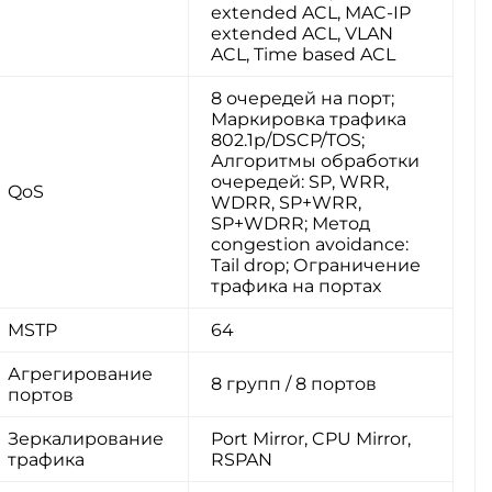
extended ACL, MAC-IP
extended ACL, VLAN
ACL, Time based ACL
8 очередей на порт;
Маркировка трафика
802.1p/DSCP/TOS;
Алгоритмы обработки
очередей: SP, WRR,
QoS
WDRR, SP+WRR,
SP+WDRR; Метод
congestion avoidance:
Tail drop; Ограничение
трафика на портах
MSTP
64
Агрегирование
8 групп / 8 портов
портов
Зеркалирование
Port Mirror, CPU Mirror,
трафика
RSPAN