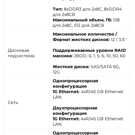
Тип:
8хDDR3 для 2х8С, 8хDDR4
для 2х8СВ
Максимальный объем, Гб:
128
для 2х8С, 512 для 2х8СВ
Максимальное количество /
Формат жестких дисков:
12 / 3.5''
Дисковая
Поддерживаемые уровни RAID
подсистема
массива:
JBOD, 0, 1, 5, 6, 10, 50, 60
Жесткие диски:
SAS/SATA 6G,
12G
Однопроцессорная
конфигурация
1G Ethernet:
4хRJ45 GB Ethernet
LAN
Сеть
Двухпроцессорная
конфигурация
1G Ethernet:
4хRJ45 GB Ethernet
LAN
Однопроцессорная