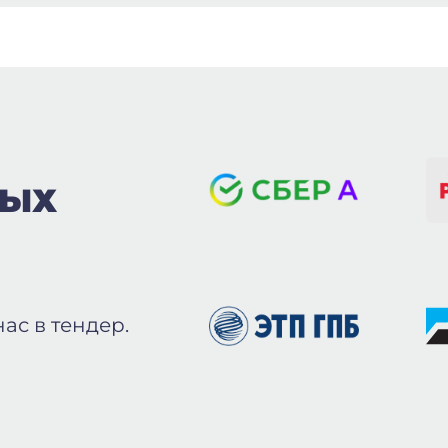
ВЫХ
ас в тендер.