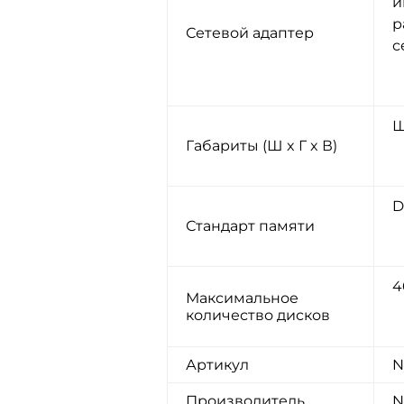
и
р
Сетевой адаптер
с
Ш
Габариты (Ш x Г x В)
D
Стандарт памяти
4
Максимальное
количество дисков
Артикул
N
Производитель
N