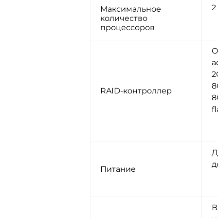
2
Максимальное
количество
процессоров
O
a
2
8
RAID-контроллер
8
f
Д
д
Питание
В