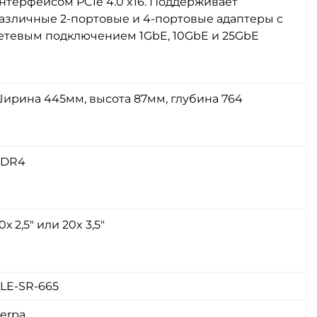
нтерфейсом PCIe 4.0 x16. Поддерживает
азличные 2-портовые и 4-портовые адаптеры с
етевым подключением 1GbE, 10GbE и 25GbE
ирина 445мм, высота 87мм, глубина 764
DR4
0х 2,5" или 20x 3,5"
LE-SR-665
erpa