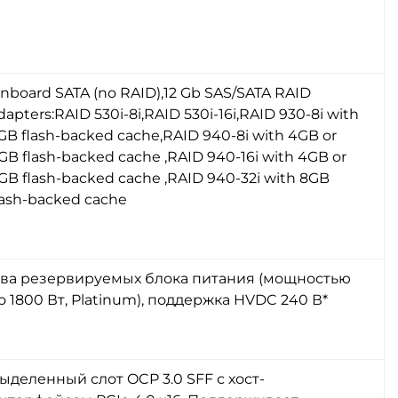
nboard SATA (no RAID),12 Gb SAS/SATA RAID
dapters:RAID 530i-8i,RAID 530i-16i,RAID 930-8i with
GB flash-backed cache,RAID 940-8i with 4GB or
GB flash-backed cache ,RAID 940-16i with 4GB or
GB flash-backed cache ,RAID 940-32i with 8GB
lash-backed cache
ва резервируемых блока питания (мощностью
о 1800 Вт, Platinum), поддержка HVDC 240 В*
ыделенный слот OCP 3.0 SFF с хост-