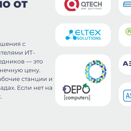
ПО ОТ
ошения с
телями ИТ-
едников — это
онечную цену.
абочие станции и
адах. Если нет на
.