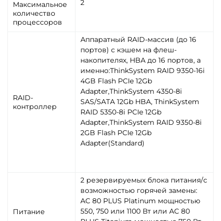
2
Максимальное
количество
процессоров
Аппаратный RAID-массив (до 16
портов) с кэшем на флеш-
накопителях, HBA до 16 портов, а
именно:ThinkSystem RAID 9350-16i
4GB Flash PCIe 12Gb
Adapter,ThinkSystem 4350-8i
RAID-
SAS/SATA 12Gb HBA, ThinkSystem
контроллер
RAID 5350-8i PCIe 12Gb
Adapter,ThinkSystem RAID 9350-8i
2GB Flash PCIe 12Gb
Adapter(Standard)
2 резервируемых блока питания/с
возможностью горячей замены:
AC 80 PLUS Platinum мощностью
550, 750 или 1100 Вт или AC 80
Питание