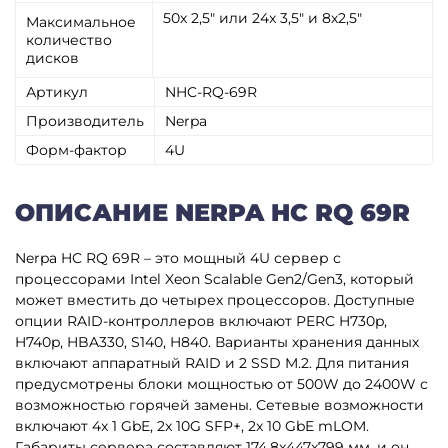
50х 2,5" или 24x 3,5" и 8х2,5"
Максимальное
количество
дисков
Артикул
NHC-RQ-69R
Производитель
Nerpa
Форм-фактор
4U
ОПИСАНИЕ NERPA HC RQ 69R
Nerpa HC RQ 69R – это мощный 4U сервер с
процессорами Intel Xeon Scalable Gen2/Gen3, который
может вместить до четырех процессоров. Доступные
опции RAID-контроллеров включают PERC H730p,
H740p, HBA330, S140, H840. Варианты хранения данных
включают аппаратный RAID и 2 SSD M.2. Для питания
предусмотрены блоки мощностью от 500W до 2400W с
возможностью горячей замены. Сетевые возможности
включают 4x 1 GbE, 2x 10G SFP+, 2x 10 GbE mLOM.
Габариты сервера составляют 174.8x447x799 мм, и он