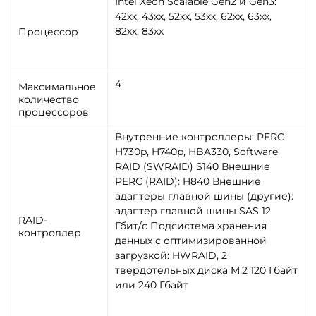
Intel Xeon Scalable Gen2 и Gen3:
42хх, 43хх, 52хх, 53хх, 62хх, 63хх,
82хх, 83хх
Процессор
4
Максимальное
количество
процессоров
Внутренние контроллеры: PERC
H730p, H740p, HBA330, Software
RAID (SWRAID) S140 Внешние
PERC (RAID): H840 Внешние
адаптеры главной шины (другие):
адаптер главной шины SAS 12
RAID-
Гбит/с Подсистема хранения
контроллер
данных с оптимизированной
загрузкой: HWRAID, 2
твердотельных диска M.2 120 Гбайт
или 240 Гбайт