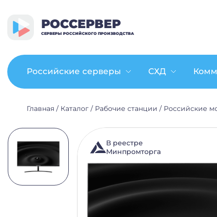
РОССЕРВЕР
СЕРВЕРЫ РОССИЙСКОГО ПРОИЗВОДСТВА
Российские серверы
СХД
Комм
Главная
/
Каталог
/
Рабочие станции
/
Российские м
В реестре
Минпромторга