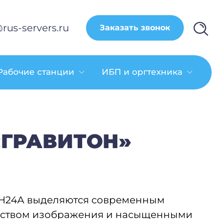
rus-servers.ru
Заказать звонок
Рабочие станции
ИБП и оргтехника
«ГРАВИТОН»
Н24А выделяются современным
еством изображения и насыщенными