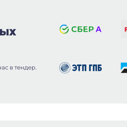
ВЫХ
ас в тендер.