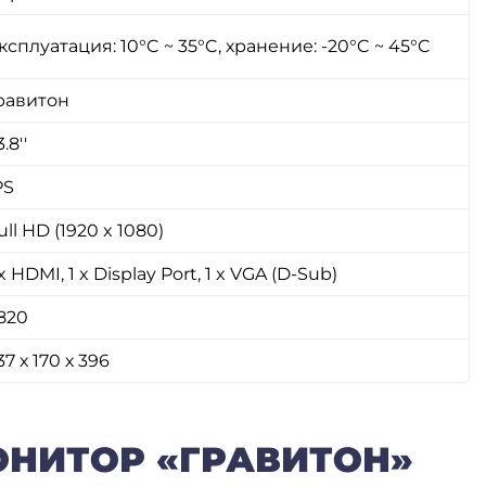
ксплуатация: 10°C ~ 35°C, хранение: -20°C ~ 45°C
равитон
.8''
PS
ull HD (1920 x 1080)
 x HDMI, 1 x Display Port, 1 x VGA (D-Sub)
820
37 х 170 х 396
НИТОР «ГРАВИТОН»