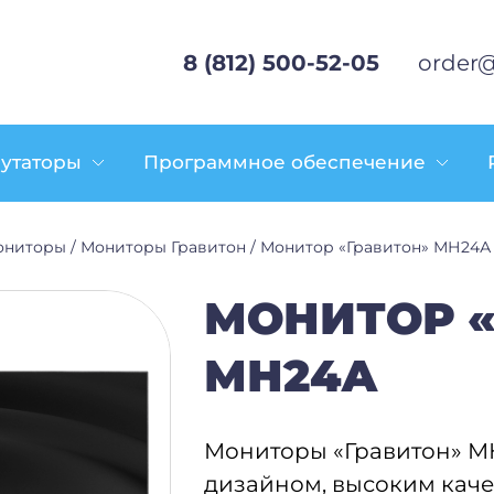
8 (812) 500-52-05
order@
утаторы
Программное обеспечение
ониторы
/
Мониторы Гравитон
/
Монитор «Гравитон» МН24А
МОНИТОР 
МН24А
Мониторы «Гравитон» М
дизайном, высоким кач