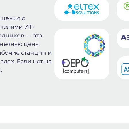
ошения с
телями ИТ-
едников — это
онечную цену.
абочие станции и
адах. Если нет на
.