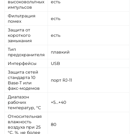
высоковольтных
есть
импульсов
Фильтрация
есть
помех
Защита от
короткого
есть
замыкания
Тип
плавкий
предохранителя
Интерфейсы
USB
Защита сетей
стандарта 10
порт RJ-11
Base-T или
факс-модемов
Диапазон
рабочих
+5…+40
температур, °С
Относительная
влажность
80
воздуха при 25
°С, %, не более