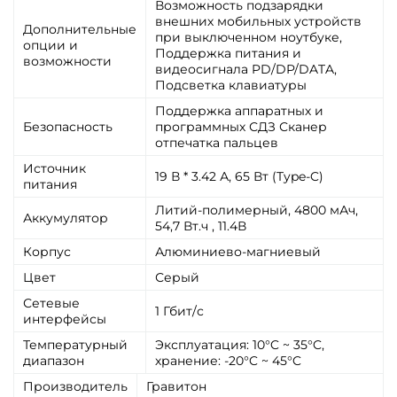
Возможность подзарядки
внешних мобильных устройств
Дополнительные
при выключенном ноутбуке,
опции и
Поддержка питания и
возможности
видеосигнала PD/DP/DATA,
Подсветка клавиатуры
Поддержка аппаратных и
Безопасность
программных СДЗ Сканер
отпечатка пальцев
Источник
19 В * 3.42 А, 65 Вт (Type-C)
питания
Литий-полимерный, 4800 мАч,
Аккумулятор
54,7 Вт.ч , 11.4В
Корпус
Алюминиево-магниевый
Цвет
Серый
Сетевые
1 Гбит/с
интерфейсы
Температурный
Эксплуатация: 10°C ~ 35°C,
диапазон
хранение: -20°C ~ 45°C
Производитель
Гравитон