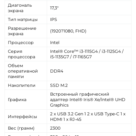
Диагональ
17,3"
экрана
Тип матрицы
IPS
Разрешение
(1920?1080, FHD)
экрана
Процессор
Intel
Серия
Intel® Core™ i3-1115G4 / i3-1125G4 /
процессора
i5-1135G7 / i7-1165G7
Объем
оперативной
DDR4
памяти
Накопители
SSD M.2
Встроенный графический
Графика
адаптер Intel® Iris® Xe/Intel® UHD
Graphics
2 х USB 3.2 Gen 1 2 x USB Type-C 1 x
Интерфейсы
HDMI 1 x RJ-45
Вес (грамм)
2300