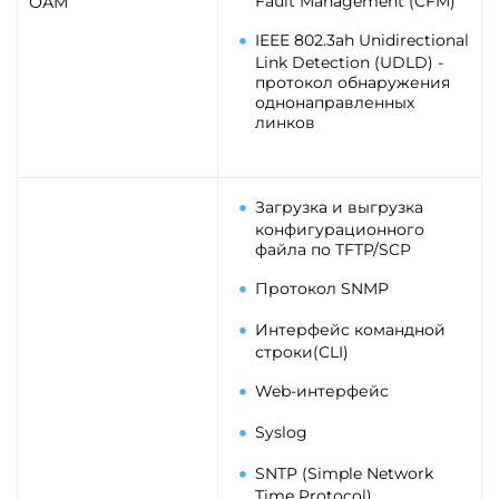
Fault Management (CFM)
ОАМ
IEEE 802.3ah Unidirectional
Link Detection (UDLD) -
протокол обнаружения
однонаправленных
линков
Загрузка и выгрузка
конфигурационного
файла по TFTP/SCP
Протокол SNMP
Интерфейс командной
строки(CLI)
Web-интерфейс
Syslog
SNTP (Simple Network
Time Protocol)