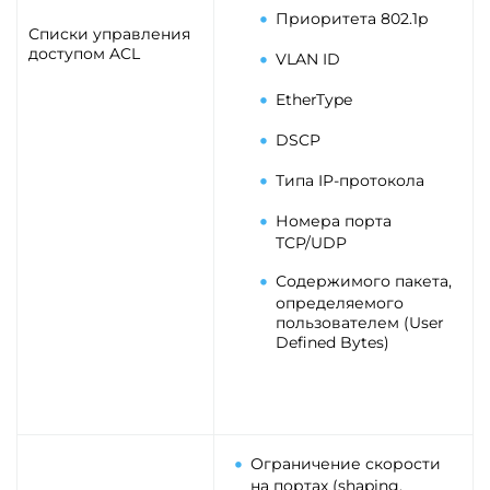
Приоритета 802.1p
Списки управления
доступом ACL
VLAN ID
EtherType
DSCP
Типа IP-протокола
Номера порта
TCP/UDP
Содержимого пакета,
определяемого
пользователем (User
Defined Bytes)
Ограничение скорости
на портах (shaping,