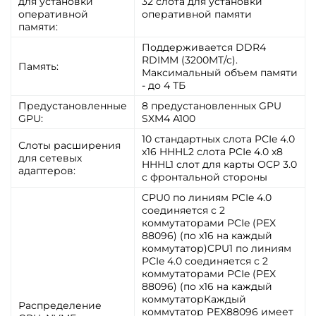
для установки
32 слота для установки
оперативной
оперативной памяти
памяти:
Поддерживается DDR4
RDIMM (3200MT/c).
Память:
Максимальный объем памяти
- до 4 ТБ
Предустановленные
8 предустановленных GPU
GPU:
SXM4 A100
10 стандартных слота PCIe 4.0
Слоты расширения
x16 HHHL2 слота PCIe 4.0 x8
для сетевых
HHHL1 слот для карты OCP 3.0
адаптеров:
с фронтальной стороны
CPU0 по линиям PCIe 4.0
соединяется с 2
коммутаторами PCIe (PEX
88096) (по x16 на каждый
коммутатор)CPU1 по линиям
PCIe 4.0 соединяется с 2
коммутаторами PCIe (PEX
88096) (по x16 на каждый
коммутаторКаждый
Распределение
коммутатор PEX88096 имеет