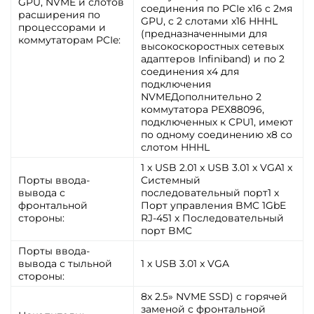
GPU, NVME и слотов
соединения по PCIe x16 c 2мя
расширения по
GPU, c 2 слотами x16 HHHL
процессорами и
(предназначенными для
коммутаторам PCIe:
высокоскоростных сетевых
адаптеров Infiniband) и по 2
соединения x4 для
подключения
NVMEДополнительно 2
коммутатора PEX88096,
подключенных к CPU1, имеют
по одному соединению x8 со
слотом HHHL
1 x USB 2.01 x USB 3.01 х VGA1 x
Порты ввода-
Cистемный
вывода с
последовательный порт1 х
фронтальной
Порт управления BMC 1GbE
стороны:
RJ-451 x Последовательный
порт BMC
Порты ввода-
вывода с тыльной
1 x USB 3.01 x VGA
стороны:
8x 2.5» NVME SSD) с горячей
заменой с фронтальной