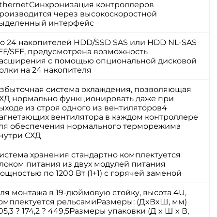
thernetСинхронизация контроллеров
роизводится через высокоскоростной
ыделенный интерфейс
о 24 накопителей HDD/SSD SAS или HDD NL-SAS
FF/SFF, предусмотрена возможность
асширения с помощью опциональной дисковой
олки на 24 накопителя
збыточная система охлаждения, позволяющая
ХД нормально функционировать даже при
ыходе из строя одного из вентиляторов4
агнетающих вентилятора в каждом контроллере
ля обеспечения нормального терморежима
нутри СХД
истема хранения стандартно комплектуется
локом питания из двух модулей питания
ощностью по 1200 Вт (1+1) с горячей заменой
ля монтажа в 19-дюймовую стойку, высота 4U,
омплектуется рельсамиРазмеры: (ДxВxШ, мм)
05,3 ? 174,2 ? 449,5Размеры упаковки (Д x Ш x В,