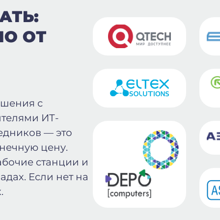
АТЬ:
ПО ОТ
ошения с
телями ИТ-
едников — это
онечную цену.
абочие станции и
адах. Если нет на
.