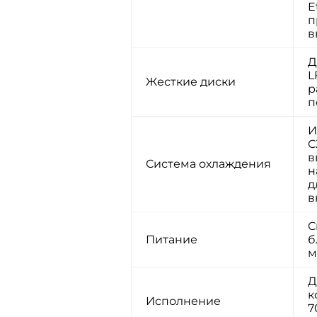
E
п
в
Д
L
Жесткие диски
р
п
И
С
в
Система охлаждения
н
д
в
С
Питание
б
м
Д
к
Исполнение
7