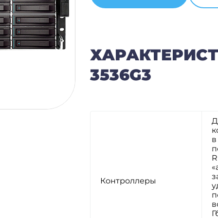
ХАРАКТЕРИСТ
3536G3
Д
к
в
п
R
«
з
Контроллеры
у
п
в
Г