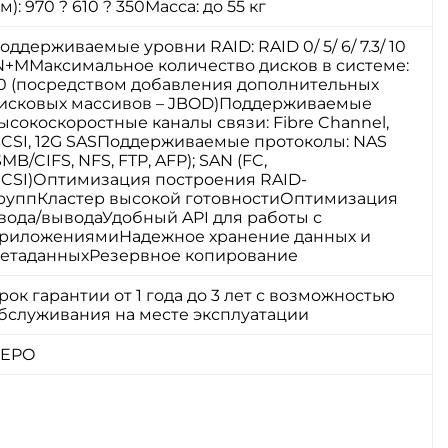
м): 970 ? 610 ? 350Масса: до 55 кг
оддерживаемые уровни RAID: RAID 0/ 5/ 6/ 7.3/ 10
N+MМаксимальное количество дисков в системе:
0 (посредством добавления дополнительных
исковых массивов – JBOD)Поддерживаемые
ысокоскоростные каналы связи: Fibre Channel,
SCSI, 12G SASПоддерживаемые протоколы: NAS
SMB/CIFS, NFS, FTP, AFP); SAN (FC,
SCSI)Оптимизация построения RAID-
руппКластер высокой готовностиОптимизация
вода/выводаУдобный API для работы с
риложениямиНадежное хранение данных и
етаданныхРезервное копирование
рок гарантии от 1 года до 3 лет с возможностью
бслуживания на месте эксплуатации
EPO