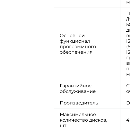
м
П
/
5
д
Основной
в
функционал
i
программного
(
обеспечения
i
г
в
п
м
Гарантийное
С
обслуживание
о
Производитель
D
Максимальное
количество дисков,
4
шт.