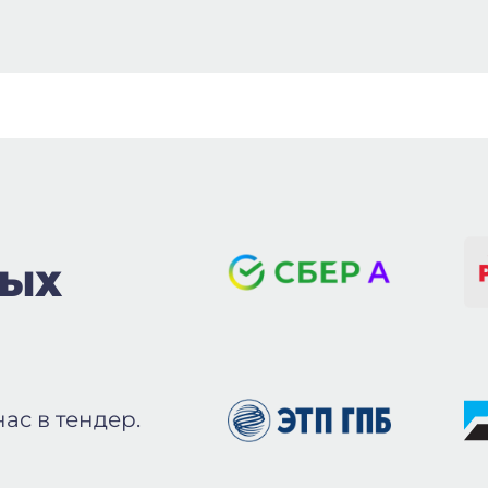
ВЫХ
ас в тендер.