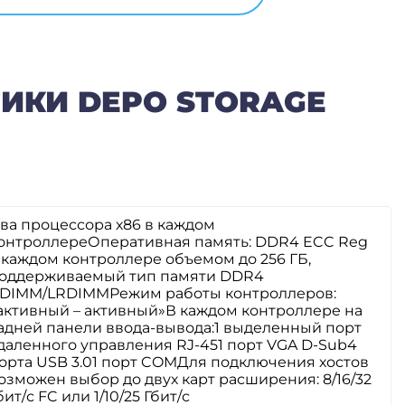
ИКИ DEPO STORAGE
ва процессора х86 в каждом
онтроллереОперативная память: DDR4 ECC Reg
 каждом контроллере объемом до 256 ГБ,
оддерживаемый тип памяти DDR4
DIMM/LRDIMMРежим работы контроллеров:
активный – активный»В каждом контроллере на
адней панели ввода-вывода:1 выделенный порт
даленного управления RJ-451 порт VGA D-Sub4
орта USB 3.01 порт COMДля подключения хостов
озможен выбор до двух карт расширения: 8/16/32
бит/с FC или 1/10/25 Гбит/с