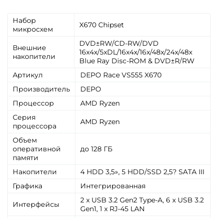
Набор
X670 Chipset
микросхем
DVD±RW/CD-RW/DVD
Внешние
16x4x/5xDL/16x4x/16x/48x/24x/48x
накопители
Blue Ray Disc-ROM & DVD±R/RW
Артикул
DEPO Race VS555 X670
Производитель
DEPO
Процессор
AMD Ryzen
Серия
AMD Ryzen
процессора
Объем
оперативной
до 128 ГБ
памяти
Накопители
4 HDD 3,5», 5 HDD/SSD 2,5? SATA III
Графика
Интегрированная
2 x USB 3.2 Gen2 Type-A, 6 x USB 3.2
Интерфейсы
Gen1, 1 x RJ-45 LAN