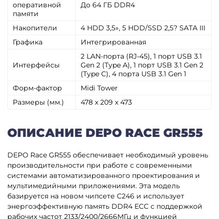
оперативной
До 64 ГБ DDR4
памяти
Накопители
4 HDD 3,5», 5 HDD/SSD 2,5? SATA III
Графика
Интегрированная
2 LAN-порта (RJ-45), 1 порт USB 3.1
Интерфейсы
Gen 2 (Type A), 1 порт USB 3.1 Gen 2
(Type C), 4 порта USB 3.1 Gen 1
Форм-фактор
Midi Tower
Размеры (мм.)
478 х 209 х 473
ОПИСАНИЕ DEPO RACE GR555
DEPO Race GR555 обеспечивает необходимый уровень
производительности при работе с современными
системами автоматизированного проектирования и
мультимедийными приложениями. Эта модель
базируется на новом чипсете C246 и использует
энергоэффективную память DDR4 ECC с поддержкой
рабочих частот 2133/2400/2666МГц и функцией