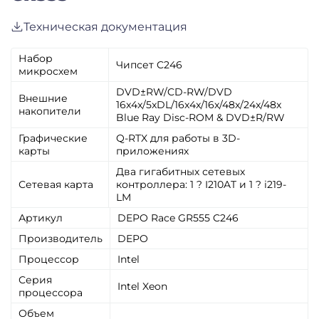
Техническая документация
Набор
Чипсет C246
микросхем
DVD±RW/CD-RW/DVD
Внешние
16x4x/5xDL/16x4x/16x/48x/24x/48x
накопители
Blue Ray Disc-ROM & DVD±R/RW
Графические
Q-RTX для работы в 3D-
карты
приложениях
Два гигабитных сетевых
Сетевая карта
контроллера: 1 ? I210AT и 1 ? i219-
LM
Артикул
DEPO Race GR555 C246
Производитель
DEPO
Процессор
Intel
Серия
Intel Xeon
процессора
Объем