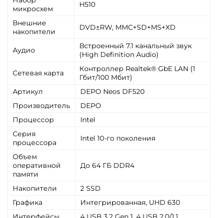
Набор
H510
микросхем
Внешние
DVD±RW, MMC+SD+MS+XD
накопители
Встроенный 7.1 канальный звук
Аудио
(High Definition Audio)
Контроллер Realtek® GbE LAN (1
Сетевая карта
Гбит/100 Мбит)
Артикул
DEPO Neos DF520
Производитель
DEPO
Процессор
Intel
Серия
Intel 10-го поколения
процессора
Объем
оперативной
До 64 ГБ DDR4
памяти
Накопители
2 SSD
Графика
Интегрированная, UHD 630
Интерфейсы
4 USB 3.2 Gen 1, 4 USB 2.0/1.1