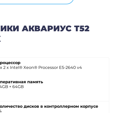
ИКИ АКВАРИУС T52
X
роцессор
 x 2 x Intel® Xeon® Processor E5-2640 v4
перативная память
4GB + 64GB
оличество дисков в контроллерном корпусе
4