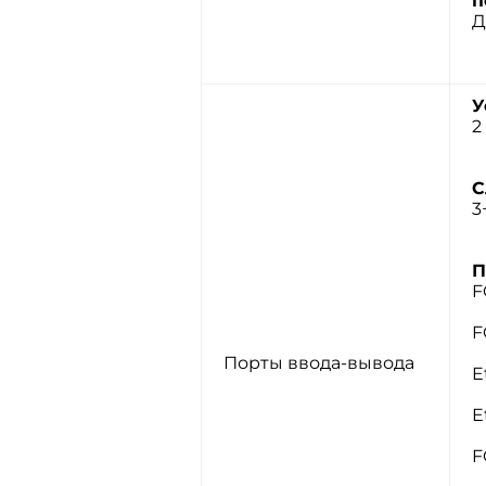
п
Д
У
2
С
3
П
F
F
Порты ввода-вывода
E
E
F