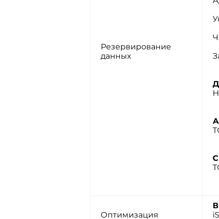
А
У
Ч
Резервирование
данных
З
Д
Н
А
T
С
T
В
Оптимизация
i