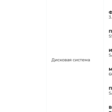
Ф
3.
П
S
И
S
Дисковая система
М
6
П
S
В