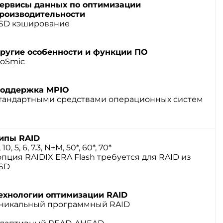
ервисы данных по оптимизации
роизводительности
SD кэширование
ругие особенности и функции ПО
oSmic
оддержка MPIO
тандартными средствами операционных систем
ипы RAID
 10, 5, 6, 7.3, N+M, 50*, 60*, 70*
опция RAIDIX ERA Flash требуется для RAID из
SD
ехнологии оптимизации RAID
никальный программный RAID