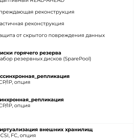
даптивный READ-AHEAD
преждающая реконструкция
астичная реконструкция
ащита от скрытого повреждения данных
иски горячего резерва
абор резервных дисков (SparePool)
ссинхронная_репликация
CP/IP, опция
инхронная_репликация
CP/IP, опция
иртуализация внешних хранилищ
SCSI, FC, опция