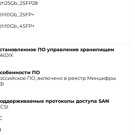
th25Gb_2SFP28
th10Gb_2SFP+
th10Gb_4SFP+
становленное ПО управления хранилищем
AIDIX
собенности ПО
оссийское ПО, включено в реестр Минцифры
Ф
оддерживаемые протоколы доступа SAN
SCSI
C
B