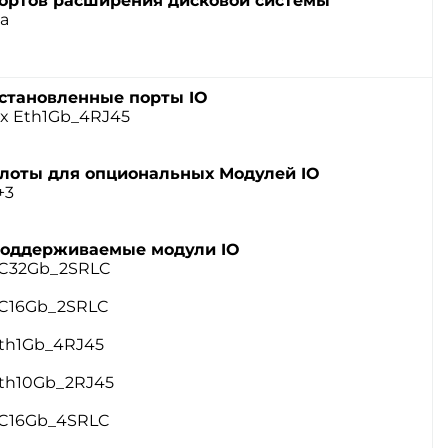
ортов расширения дисковой системы
а
становленные порты IO
 x Eth1Gb_4RJ45
лоты для опциональных Модулей IO
+3
оддерживаемые модули IO
C32Gb_2SRLC
C16Gb_2SRLC
th1Gb_4RJ45
th10Gb_2RJ45
C16Gb_4SRLC