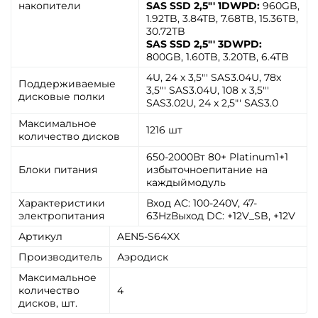
накопители
SAS SSD 2,5"' 1DWPD:
960GB,
1.92TB, 3.84TB, 7.68TB, 15.36TB,
30.72TB
SAS SSD 2,5"' 3DWPD:
800GB, 1.60TB, 3.20TB, 6.4TB
4U, 24 x 3,5"' SAS3.04U, 78x
Поддерживаемые
3,5"' SAS3.04U, 108 x 3,5"'
дисковые полки
SAS3.02U, 24 x 2,5"' SAS3.0
Максимальное
1216 шт
количество дисков
650-2000Вт 80+ Platinum1+1
Блоки питания
избыточноепитание на
каждыймодуль
Характеристики
Вход AC: 100-240V, 47-
электропитания
63HzВыход DC: +12V_SB, +12V
Артикул
AEN5-S64XX
Производитель
Аэродиск
Максимальное
количество
4
дисков, шт.