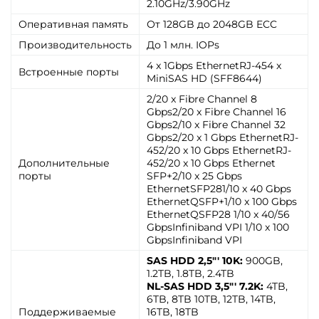
2.10GHz/3.90GHz
Оперативная память
От 128GB до 2048GB ECC
Производительность
До 1 млн. IOPs
4 x 1Gbps EthernetRJ-454 x
Встроенные порты
MiniSAS HD (SFF8644)
2/20 x Fibre Channel 8
Gbps2/20 x Fibre Channel 16
Gbps2/10 x Fibre Channel 32
Gbps2/20 x 1 Gbps EthernetRJ-
452/20 x 10 Gbps EthernetRJ-
Дополнительные
452/20 x 10 Gbps Ethernet
порты
SFP+2/10 x 25 Gbps
EthernetSFP281/10 x 40 Gbps
EthernetQSFP+1/10 x 100 Gbps
EthernetQSFP28 1/10 x 40/56
GbpsInfiniband VPI 1/10 x 100
GbpsInfiniband VPI
SAS HDD 2,5"' 10K:
900GB,
1.2TB, 1.8TB, 2.4TB
NL-SAS HDD 3,5"' 7.2K:
4TB,
6TB, 8TB 10TB, 12TB, 14TB,
Поддерживаемые
16TB, 18TB