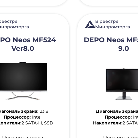
реестре
В реестре
нпромторга
Минпромторга
PO Neos MF524
DEPO Neos MF
Ver8.0
9.0
агональ экрана:
23.8''
Диагональ экрана
Процессор:
Intel
Процессор:
In
копители:
2 SATA-III, SSD
Накопители:
2 SATA-
Цена по запросу
Цена по запр