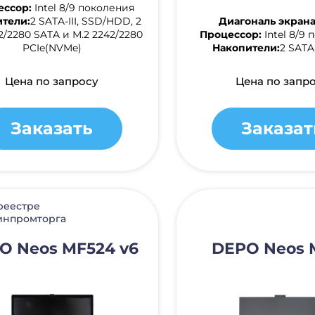
ессор:
Intel 8/9 поколения
тели:
2 SATA-III, SSD/HDD, 2
Диагональ экрана
2/2280 SATA и М.2 2242/2280
Процессор:
Intel 8/9
PCIe(NVMe)
Накопители:
2 SATA-
Цена по запросу
Цена по запр
Заказать
Заказат
реестре
нпромторга
O Neos MF524 v6
DEPO Neos 