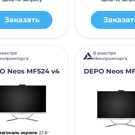
Заказать
Заказат
реестре
В реестре
нпромторга
Минпромторга
O Neos MF524 v4
DEPO Neos MF
агональ экрана:
23.8''