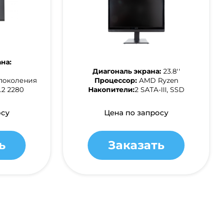
на:
Диагональ экрана:
23.8''
о поколения
Процессор:
AMD Ryzen
.2 2280
Накопители:
2 SATA-III, SSD
осу
Цена по запросу
ь
Заказать