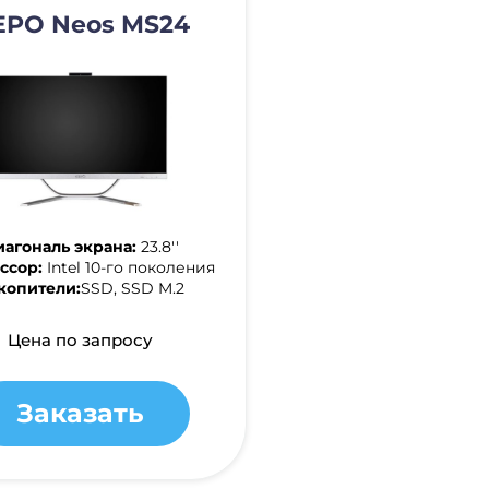
EPO Neos MS24
агональ экрана:
23.8''
ссор:
Intel 10-го поколения
копители:
SSD, SSD M.2
Цена по запросу
Заказать