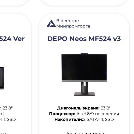
В реестре
Минпромторга
524 Ver
DEPO Neos MF524 v3
:
23.8''
Диагональ экрана:
23.8''
tel
Процессор:
Intel 8/9 поколения
III, SSD
Накопители:
2 SATA-III, SSD
осу
Цена по запросу