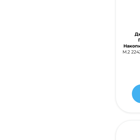
Ди
Накопи
М.2 224