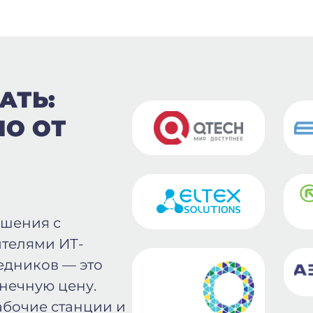
АТЬ:
ПО ОТ
ошения с
телями ИТ-
едников — это
онечную цену.
абочие станции и