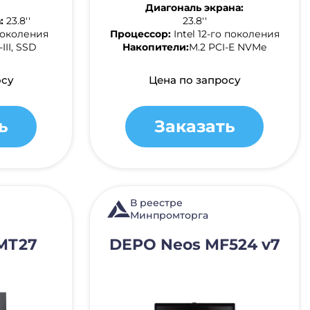
Диагональ экрана:
:
23.8''
23.8''
 поколения
Процессор:
Intel 12-го поколения
III, SSD
Накопители:
M.2 PCI-E NVMe
осу
Цена по запросу
ь
Заказать
В реестре
Минпромторга
MT27
DEPO Neos MF524 v7