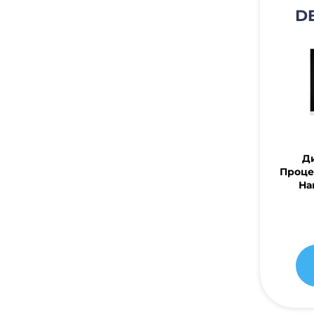
D
Ди
Проце
На