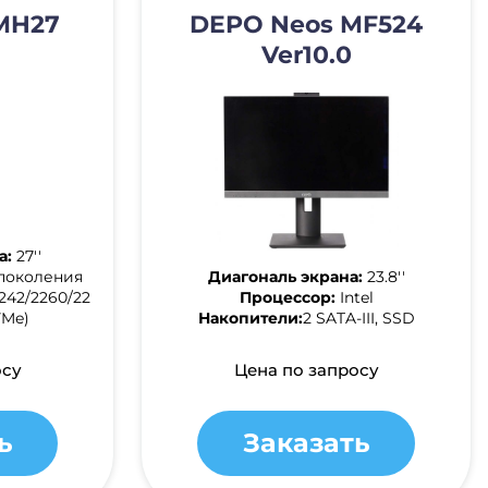
MH27
DEPO Neos MF524
Ver10.0
а:
27''
о поколения
Диагональ экрана:
23.8''
242/2260/22
Процессор:
Intel
VMe)
Накопители:
2 SATA-III, SSD
осу
Цена по запросу
ь
Заказать