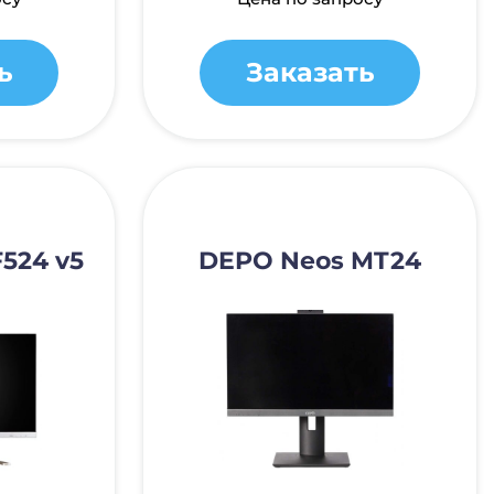
ь
Заказать
524 v5
DEPO Neos MT24