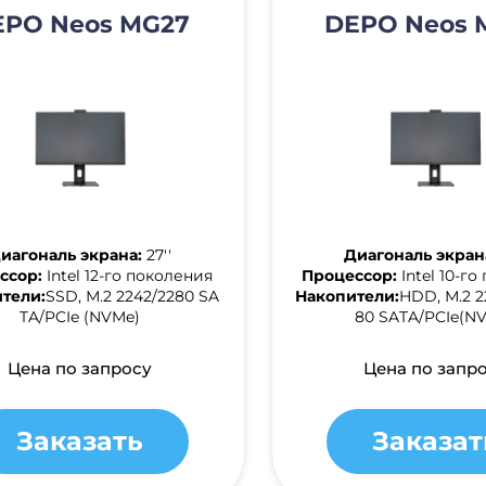
EPO Neos MG27
DEPO Neos 
иагональ экрана:
27''
Диагональ экран
ссор:
Intel 12-го поколения
Процессор:
Intel 10-г
тели:
SSD, М.2 2242/2280 SA
Накопители:
HDD, М.2 2
TA/PCIe (NVMe)
80 SATA/PCIe(N
Цена по запросу
Цена по запр
Заказать
Заказат