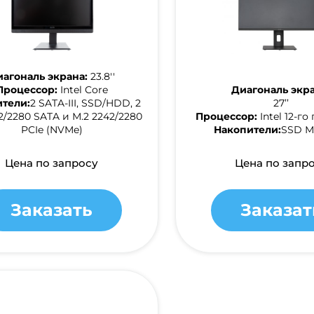
агональ экрана:
23.8''
Процессор:
Intel Core
Диагональ экра
тели:
2 SATA-III, SSD/HDD, 2
27’’
2/2280 SATA и М.2 2242/2280
Процессор:
Intel 12-г
PCIe (NVMe)
Накопители:
SSD М
Цена по запросу
Цена по запр
Заказать
Заказат